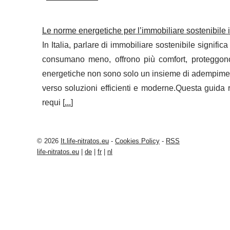
Le norme energetiche per l’immobiliare sostenibile in
In Italia, parlare di immobiliare sostenibile signifi
consumano meno, offrono più comfort, proteggono 
energetiche non sono solo un insieme di adempimenti
verso soluzioni efficienti e moderne.Questa guida r
requi [
...
]
© 2026
It.life-nitratos.eu
-
Cookies Policy
-
RSS
life-nitratos.eu
|
de
|
fr
|
nl